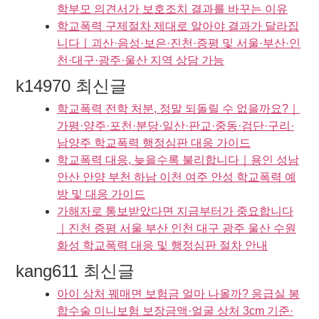
학부모 의견서가 보호조치 결과를 바꾸는 이유
학교폭력 구제절차 제대로 알아야 결과가 달라집
니다ㅣ괴산·음성·보은·진천·증평 및 서울·부산·인
천·대구·광주·울산 지역 상담 가능
k14970 최신글
학교폭력 전학 처분, 정말 되돌릴 수 없을까요?｜
가평·양주·포천·분당·일산·판교·중동·검단·구리·
남양주 학교폭력 행정심판 대응 가이드
학교폭력 대응, 늦을수록 불리합니다｜용인 성남
안산 안양 부천 하남 이천 여주 안성 학교폭력 예
방 및 대응 가이드
가해자로 통보받았다면 지금부터가 중요합니다
｜진천 증평 서울 부산 인천 대구 광주 울산 수원
화성 학교폭력 대응 및 행정심판 절차 안내
kang611 최신글
아이 상처 꿰매면 보험금 얼마 나올까? 응급실 봉
합수술 미니보험 보장금액·얼굴 상처 3cm 기준·