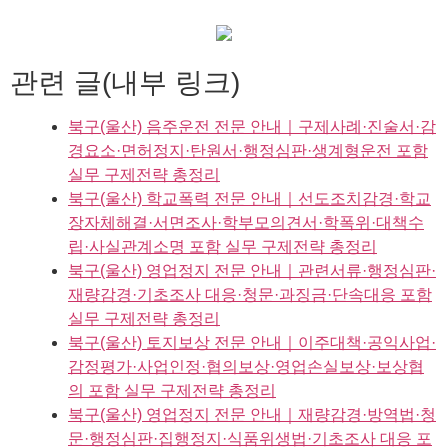
관련 글(내부 링크)
북구(울산) 음주운전 전문 안내｜구제사례·진술서·감
경요소·면허정지·탄원서·행정심판·생계형운전 포함
실무 구제전략 총정리
북구(울산) 학교폭력 전문 안내｜선도조치감경·학교
장자체해결·서면조사·학부모의견서·학폭위·대책수
립·사실관계소명 포함 실무 구제전략 총정리
북구(울산) 영업정지 전문 안내｜관련서류·행정심판·
재량감경·기초조사 대응·청문·과징금·단속대응 포함
실무 구제전략 총정리
북구(울산) 토지보상 전문 안내｜이주대책·공익사업·
감정평가·사업인정·협의보상·영업손실보상·보상협
의 포함 실무 구제전략 총정리
북구(울산) 영업정지 전문 안내｜재량감경·방역법·청
문·행정심판·집행정지·식품위생법·기초조사 대응 포