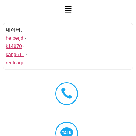
네이버:
helperjd
·
k14970
·
kang611
·
rentcarjd