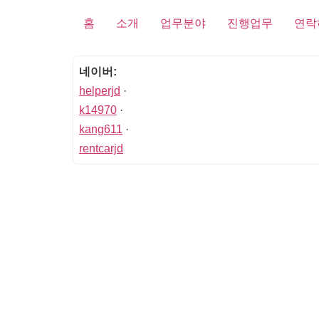
홈
소개
업무분야
진행업무
연락
네이버:
helperjd
·
k14970
·
kang611
·
rentcarjd