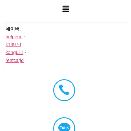
네이버:
helperjd
·
k14970
·
kang611
·
rentcarjd