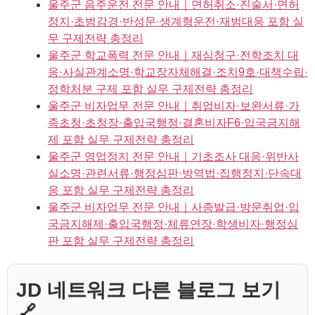
울주군 음주운전 전문 안내｜면허취소·진술서·면허
정지·초범감경·반성문·생계형운전·재범대응 포함 실
무 구제전략 총정리
울주군 학교폭력 전문 안내｜재심청구·전학조치 대
응·사실관계소명·학교장자체해결·조치9호·대책수립·
정학처분 구제 포함 실무 구제전략 총정리
울주군 비자업무 전문 안내｜취업비자·보완서류·가
족초청·초청장·출입국행정·결혼비자F6·입국금지해
제 포함 실무 구제전략 총정리
울주군 영업정지 전문 안내｜기초조사 대응·위반사
실소명·관련서류·행정심판·방역법·집행정지·단속대
응 포함 실무 구제전략 총정리
울주군 비자업무 전문 안내｜사증발급·방문취업·입
국금지해제·출입국행정·체류연장·학생비자·행정심
판 포함 실무 구제전략 총정리
JD 네트워크 다른 블로그 보기
🔗