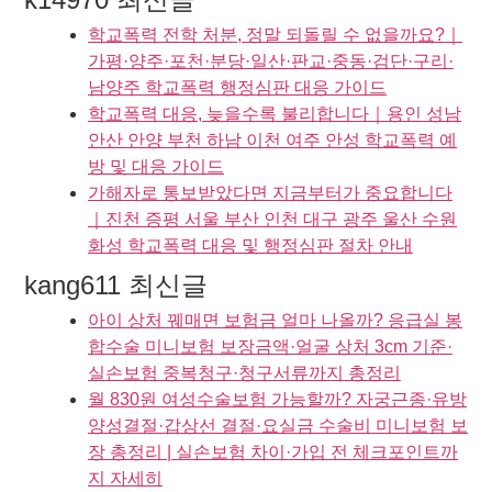
학교폭력 전학 처분, 정말 되돌릴 수 없을까요?｜
가평·양주·포천·분당·일산·판교·중동·검단·구리·
남양주 학교폭력 행정심판 대응 가이드
학교폭력 대응, 늦을수록 불리합니다｜용인 성남
안산 안양 부천 하남 이천 여주 안성 학교폭력 예
방 및 대응 가이드
가해자로 통보받았다면 지금부터가 중요합니다
｜진천 증평 서울 부산 인천 대구 광주 울산 수원
화성 학교폭력 대응 및 행정심판 절차 안내
kang611 최신글
아이 상처 꿰매면 보험금 얼마 나올까? 응급실 봉
합수술 미니보험 보장금액·얼굴 상처 3cm 기준·
실손보험 중복청구·청구서류까지 총정리
월 830원 여성수술보험 가능할까? 자궁근종·유방
양성결절·갑상선 결절·요실금 수술비 미니보험 보
장 총정리 | 실손보험 차이·가입 전 체크포인트까
지 자세히