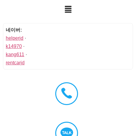
네이버:
helperjd
·
k14970
·
kang611
·
rentcarjd