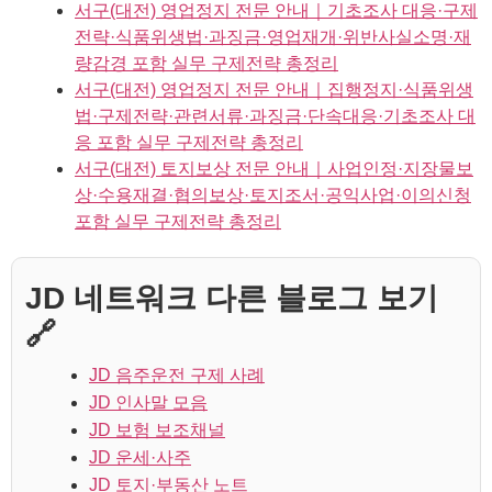
서구(대전) 영업정지 전문 안내｜기초조사 대응·구제
전략·식품위생법·과징금·영업재개·위반사실소명·재
량감경 포함 실무 구제전략 총정리
서구(대전) 영업정지 전문 안내｜집행정지·식품위생
법·구제전략·관련서류·과징금·단속대응·기초조사 대
응 포함 실무 구제전략 총정리
서구(대전) 토지보상 전문 안내｜사업인정·지장물보
상·수용재결·협의보상·토지조서·공익사업·이의신청
포함 실무 구제전략 총정리
JD 네트워크 다른 블로그 보기
🔗
JD 음주운전 구제 사례
JD 인사말 모음
JD 보험 보조채널
JD 운세·사주
JD 토지·부동산 노트