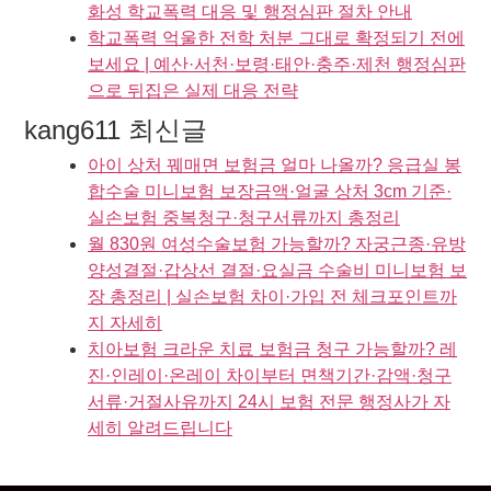
화성 학교폭력 대응 및 행정심판 절차 안내
학교폭력 억울한 전학 처분 그대로 확정되기 전에
보세요 | 예산·서천·보령·태안·충주·제천 행정심판
으로 뒤집은 실제 대응 전략
kang611 최신글
아이 상처 꿰매면 보험금 얼마 나올까? 응급실 봉
합수술 미니보험 보장금액·얼굴 상처 3cm 기준·
실손보험 중복청구·청구서류까지 총정리
월 830원 여성수술보험 가능할까? 자궁근종·유방
양성결절·갑상선 결절·요실금 수술비 미니보험 보
장 총정리 | 실손보험 차이·가입 전 체크포인트까
지 자세히
치아보험 크라운 치료 보험금 청구 가능할까? 레
진·인레이·온레이 차이부터 면책기간·감액·청구
서류·거절사유까지 24시 보험 전문 행정사가 자
세히 알려드립니다