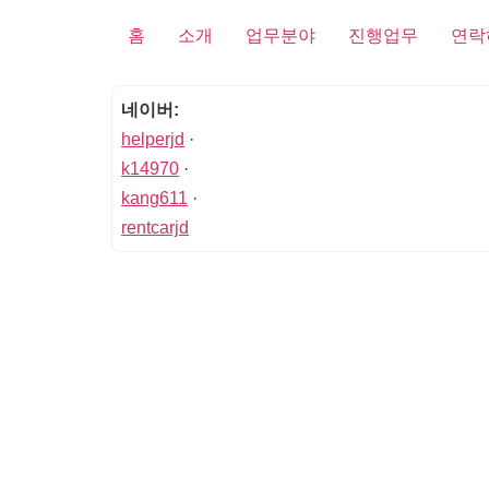
홈
소개
업무분야
진행업무
연락
네이버:
helperjd
·
k14970
·
kang611
·
rentcarjd