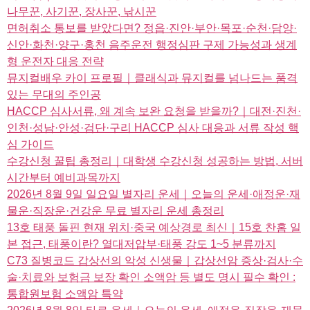
나무꾼, 사기꾼, 장사꾼, 낚시꾼
면허취소 통보를 받았다면? 정읍·진안·부안·목포·순천·담양·
신안·화천·양구·홍천 음주운전 행정심판 구제 가능성과 생계
형 운전자 대응 전략
뮤지컬배우 카이 프로필｜클래식과 뮤지컬를 넘나드는 품격
있는 무대의 주인공
HACCP 심사서류, 왜 계속 보완 요청을 받을까?｜대전·진천·
인천·성남·안성·검단·구리 HACCP 심사 대응과 서류 작성 핵
심 가이드
수강신청 꿀팁 총정리｜대학생 수강신청 성공하는 방법, 서버
시간부터 예비과목까지
2026년 8월 9일 일요일 별자리 운세｜오늘의 운세·애정운·재
물운·직장운·건강운 무료 별자리 운세 총정리
13호 태풍 돌핀 현재 위치·중국 예상경로 최신｜15호 찬홈 일
본 접근, 태풍이란? 열대저압부·태풍 강도 1~5 분류까지
C73 질병코드 갑상선의 악성 신생물｜갑상선암 증상·검사·수
술·치료와 보험금 보장 확인 소액암 등 별도 명시 필수 확인 :
통합원보험 소액암 특약