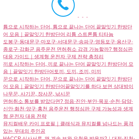
튬으로 시작하는 단어, 튬으로 끝나는 단어 끝말잇기 한방단
어 모음｜끝말잇기 한방단어 리튬 스트론튬 티타늄
도봉구·동대문구·마포구·서대문구·송파구·영등포구·용산구·
종로구·강화군 음주운전 면허취소 감경 가능할까? 행정심판
대응 가이드｜생계형 운전자 구제 전략 총정리
끼로 시작하는 단어, 끼로 끝나는 단어 끝말잇기 한방단어 모
음｜끝말잇기 한방단어토끼, 도끼, 조끼, 미끼
꾼으로 시작하는 단어, 꾼으로 끝나는 단어 끝말잇기 한방단
어 모음｜끝말잇기 한방단어끝말잇기를 하다 보면 상대방이
나무꾼, 사기꾼, 장사꾼, 낚시꾼
면허취소 통보를 받았다면? 정읍·진안·부안·목포·순천·담양·
신안·화천·양구·홍천 음주운전 행정심판 구제 가능성과 생계
형 운전자 대응 전략
뮤지컬배우 카이 프로필｜클래식과 뮤지컬를 넘나드는 품격
있는 무대의 주인공
HACCP 심사서류, 왜 계속 보완 요청을 받을까?｜대전·진천·