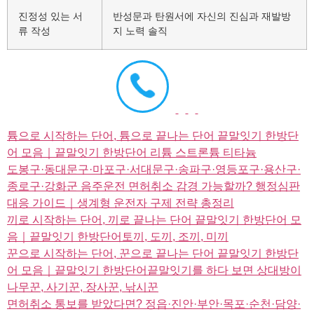
진정성 있는 서
반성문과 탄원서에 자신의 진심과 재발방
류 작성
지 노력 솔직
튬으로 시작하는 단어, 튬으로 끝나는 단어 끝말잇기 한방단
어 모음｜끝말잇기 한방단어 리튬 스트론튬 티타늄
도봉구·동대문구·마포구·서대문구·송파구·영등포구·용산구·
종로구·강화군 음주운전 면허취소 감경 가능할까? 행정심판
대응 가이드｜생계형 운전자 구제 전략 총정리
끼로 시작하는 단어, 끼로 끝나는 단어 끝말잇기 한방단어 모
음｜끝말잇기 한방단어토끼, 도끼, 조끼, 미끼
꾼으로 시작하는 단어, 꾼으로 끝나는 단어 끝말잇기 한방단
어 모음｜끝말잇기 한방단어끝말잇기를 하다 보면 상대방이
나무꾼, 사기꾼, 장사꾼, 낚시꾼
면허취소 통보를 받았다면? 정읍·진안·부안·목포·순천·담양·