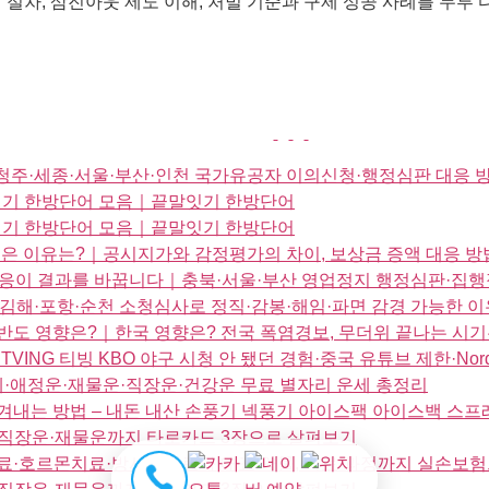
절차, 삼진아웃 제도 이해, 처벌 기준과 구제 성공 사례를 두루 다
주·세종·서울·부산·인천 국가유공자 이의신청·행정심판 대응 
말잇기 한방단어 모음｜끝말잇기 한방단어
말잇기 한방단어 모음｜끝말잇기 한방단어
은 이유는?｜공시지가와 감정평가의 차이, 보상금 증액 대응 방
대응이 결과를 바꿉니다｜충북·서울·부산 영업정지 행정심판·집행
김해·포항·순천 소청심사로 정직·감봉·해임·파면 감경 가능한 이
반도 영향은?｜한국 영향은? 전국 폭염경보, 무더위 끝나는 시기
ING 티빙 KBO 야구 시청 안 됐던 경험·중국 유튜브 제한·Nor
운세·애정운·재물운·직장운·건강운 무료 별자리 운세 총정리
 이겨내는 방법 – 내돈 내산 손풍기 넥풍기 아이스팩 아이스백 
정운·직장운·재물운까지 타로카드 3장으로 살펴보기
료·호르몬치료·방사선치료와 대표 약물, 치료 과정까지 실손보험