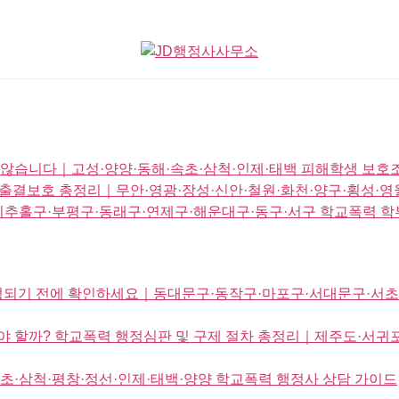
않습니다｜고성·양양·동해·속초·삼척·인제·태백 피해학생 보호조
출결보호 총정리｜무안·영광·장성·신안·철원·화천·양구·횡성·영
미추홀구·부평구·동래구·연제구·해운대구·동구·서구 학교폭력 학
확정되기 전에 확인하세요｜동대문구·동작구·마포구·서대문구·서초
야 할까? 학교폭력 행정심판 및 구제 절차 총정리｜제주도·서귀포
초·삼척·평창·정선·인제·태백·양양 학교폭력 행정사 상담 가이드