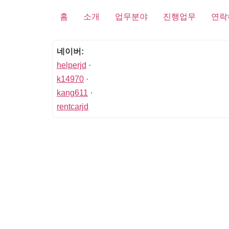
홈
소개
업무분야
진행업무
연락
네이버:
helperjd
·
k14970
·
kang611
·
rentcarjd