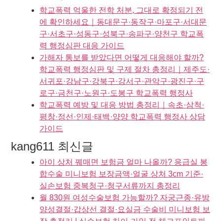
학교폭력 억울한 전학 처분, 그대로 확정되기 전
에 확인하세요｜동대문구·동작구·마포구·서대문
구·서초구·성동구·성북구·송파구·양천구 학교폭
력 행정심판 대응 가이드
가해자 통보를 받았다면 어떻게 대응해야 할까?
학교폭력 행정심판 및 구제 절차 총정리｜제주도·
서귀포·강남구·강북구·강서구·관악구·광진구·구
로구·금천구·노원구·도봉구 학교폭력 행정사
학교폭력 예방 및 대응 방법 총정리｜속초·삼척·
평창·정선·인제·태백·양양 학교폭력 행정사 상담
가이드
kang611 최신글
아이 상처 꿰매면 보험금 얼마 나올까? 응급실 봉
합수술 미니보험 보장금액·얼굴 상처 3cm 기준·
실손보험 중복청구·청구서류까지 총정리
월 830원 여성수술보험 가능할까? 자궁근종·유방
양성결절·갑상선 결절·요실금 수술비 미니보험 보