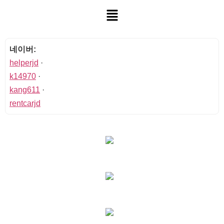
네이버:
helperjd
·
k14970
·
kang611
·
rentcarjd