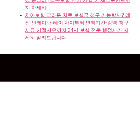
장 총정리 | 실손보험 차이·가입 전 체크포인트까
지 자세히
치아보험 크라운 치료 보험금 청구 가능할까? 레
진·인레이·온레이 차이부터 면책기간·감액·청구
서류·거절사유까지 24시 보험 전문 행정사가 자
세히 알려드립니다