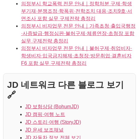
의정부시 학교폭력 전문 안내｜정학처분 구제·학생
부기재·분쟁조정·학폭위·전학조치 대응·조치9호·서
면조사 포함 실무 구제전략 총정리
의정부시 비자업무 전문 안내｜가족초청·출입국행정
·사증발급·행정심판·불허구제·체류연장·초청장 포함
실무 구제전략 총정리
의정부시 비자업무 전문 안내｜불허구제·취업비자·
학생비자·입국금지해제·초청장·방문취업·결혼비자
F6 포함 실무 구제전략 총정리
JD 네트워크 다른 블로그 보기
🔗
JD 보험상담 (BohumJD)
JD 캠핑·여행 노트
JD 스토리·여행 (StoryJD)
JD 운세 보조채널
JD 자동차 정보 전체 보기