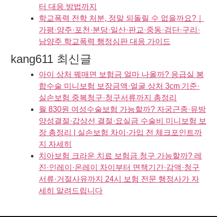
터 대응 방법까지
학교폭력 전학 처분, 정말 되돌릴 수 없을까요?｜
가평·양주·포천·분당·일산·판교·중동·검단·구리·
남양주 학교폭력 행정심판 대응 가이드
kang611 최신글
아이 상처 꿰매면 보험금 얼마 나올까? 응급실 봉
합수술 미니보험 보장금액·얼굴 상처 3cm 기준·
실손보험 중복청구·청구서류까지 총정리
월 830원 여성수술보험 가능할까? 자궁근종·유방
양성결절·갑상선 결절·요실금 수술비 미니보험 보
장 총정리 | 실손보험 차이·가입 전 체크포인트까
지 자세히
치아보험 크라운 치료 보험금 청구 가능할까? 레
진·인레이·온레이 차이부터 면책기간·감액·청구
서류·거절사유까지 24시 보험 전문 행정사가 자
세히 알려드립니다