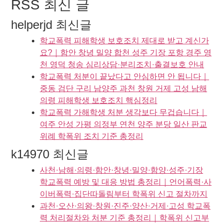
RSS 최신 글
helperjd 최신글
학교폭력 피해학생 보호조치 제대로 받고 계신가
요?｜함안 창녕 밀양 합천 성주 기장 포항 경주 영
천 영덕 청송 심리상담·분리조치·출결보호 안내
학교폭력 처분이 끝났다고 안심하면 안 됩니다｜
중동 검단 구리 남양주 과천 창원 거제 고성 남해
의령 피해학생 보호조치 핵심정리
학교폭력 가해학생 처분 생각보다 무겁습니다｜
여주 안성 가평 의정부 연천 양주 분당 일산 판교
위례 학폭위 조치 기준 총정리
k14970 최신글
사천·남해·의령·함안·창녕·밀양·함양·성주·기장
학교폭력 예방 및 대응 방법 총정리｜언어폭력·사
이버폭력·집단따돌림부터 학폭위 신고 절차까지
과천·오산·의왕·창원·진주·양산·거제·고성 학교폭
력 처리절차와 처분 기준 총정리｜학폭위 신고부