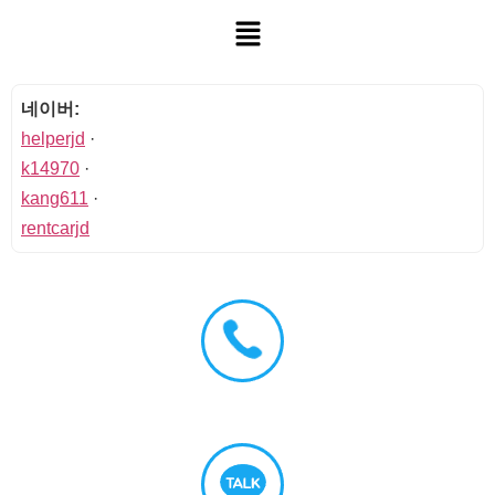
네이버:
helperjd
·
k14970
·
kang611
·
rentcarjd