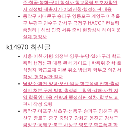
주·칠곡·봉화·구미 행정사 학교폭력 보호자확인
서 작성법·제출시기·이의신청·행정심판 대응
동작구 서대문구 송파구 영등포구 계양구 미추홀
구 부평구 연수구 강서구 금정구 HACCP 컨설팅
총정리｜해썹 인증 서류 준비·현장심사·레이아웃
설계 행정사
k14970 최신글
시흥·이천·가평·의정부·양주·분당·일산·구리 학교
폭력 행정심판 대응 완벽 가이드｜학폭위 전학·출
석정지·학급교체 처분 취소 방법과 학부모 의견서
작성, 행정심판 절차
남양주·과천·양평·오산·의왕 학교폭력 전학·출석
정지 처분 구제 방법 총정리｜창원·김해·사천 지
역 학폭위 대응 전략과 행정심판 절차, 학부모 의
견서 작성 요령
동작구·마포구·서초구·성동구·송파구·양천구·용
산구·종로구·중구·중랑구·강화군·옹진군·강서구·
금정구·동래구·북구·사상구·영도구 학교폭력 학