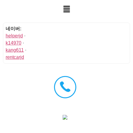
네이버:
helperjd
·
k14970
·
kang611
·
rentcarjd