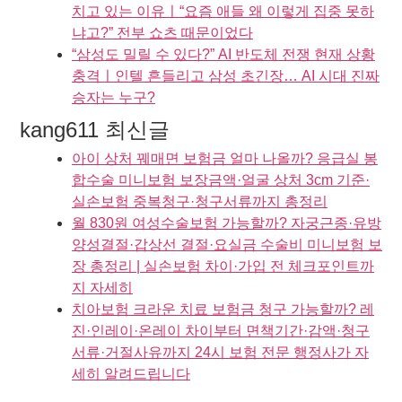
치고 있는 이유ㅣ“요즘 애들 왜 이렇게 집중 못하
냐고?” 전부 쇼츠 때문이었다
“삼성도 밀릴 수 있다?” AI 반도체 전쟁 현재 상황
충격ㅣ인텔 흔들리고 삼성 초긴장… AI 시대 진짜
승자는 누구?
kang611 최신글
아이 상처 꿰매면 보험금 얼마 나올까? 응급실 봉
합수술 미니보험 보장금액·얼굴 상처 3cm 기준·
실손보험 중복청구·청구서류까지 총정리
월 830원 여성수술보험 가능할까? 자궁근종·유방
양성결절·갑상선 결절·요실금 수술비 미니보험 보
장 총정리 | 실손보험 차이·가입 전 체크포인트까
지 자세히
치아보험 크라운 치료 보험금 청구 가능할까? 레
진·인레이·온레이 차이부터 면책기간·감액·청구
서류·거절사유까지 24시 보험 전문 행정사가 자
세히 알려드립니다