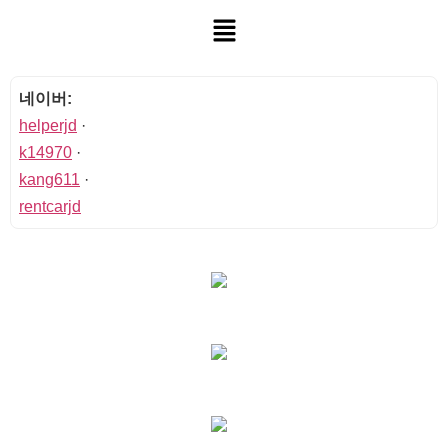
네이버:
helperjd
·
k14970
·
kang611
·
rentcarjd