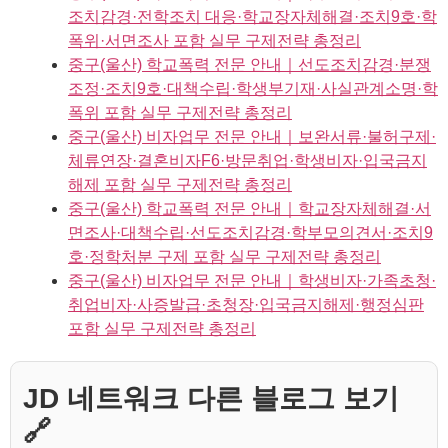
조치감경·전학조치 대응·학교장자체해결·조치9호·학
폭위·서면조사 포함 실무 구제전략 총정리
중구(울산) 학교폭력 전문 안내｜선도조치감경·분쟁
조정·조치9호·대책수립·학생부기재·사실관계소명·학
폭위 포함 실무 구제전략 총정리
중구(울산) 비자업무 전문 안내｜보완서류·불허구제·
체류연장·결혼비자F6·방문취업·학생비자·입국금지
해제 포함 실무 구제전략 총정리
중구(울산) 학교폭력 전문 안내｜학교장자체해결·서
면조사·대책수립·선도조치감경·학부모의견서·조치9
호·정학처분 구제 포함 실무 구제전략 총정리
중구(울산) 비자업무 전문 안내｜학생비자·가족초청·
취업비자·사증발급·초청장·입국금지해제·행정심판
포함 실무 구제전략 총정리
JD 네트워크 다른 블로그 보기
🔗