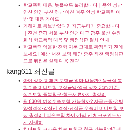
학교폭력 대응, 늦을수록 불리합니다｜용인 성남
안산 안양 부천 하남 이천 여주 안성 학교폭력 예
방 및 대응 가이드
가해자로 통보받았다면 지금부터가 중요합니다
｜진천 증평 서울 부산 인천 대구 광주 울산 수원
화성 학교폭력 대응 및 행정심판 절차 안내
학교폭력 억울한 전학 처분 그대로 확정되기 전에
보세요 | 예산·서천·보령·태안·충주·제천 행정심판
으로 뒤집은 실제 대응 전략
kang611 최신글
아이 상처 꿰매면 보험금 얼마 나올까? 응급실 봉
합수술 미니보험 보장금액·얼굴 상처 3cm 기준·
실손보험 중복청구·청구서류까지 총정리
월 830원 여성수술보험 가능할까? 자궁근종·유방
양성결절·갑상선 결절·요실금 수술비 미니보험 보
장 총정리 | 실손보험 차이·가입 전 체크포인트까
지 자세히
치아보험 크라운 치료 보험금 청구 가능할까? 레