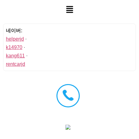
네이버:
helperjd
·
k14970
·
kang611
·
rentcarjd