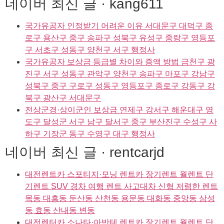
네이버 최신 글 · kang611
국가유공자 인정받기 어려운 이유 서대문구 대덕구 종
로구 용산구 중구 송파구 성북구 유성구 중랑구 영등포
구 서초구 성동구 양천구 서구 행정사
국가유공자 보상금 등급별 차이와 증액 방법 금천구 광
진구 서구 성동구 관악구 양천구 송파구 마포구 강남구
성북구 중구 구로구 성동구 영등포구 종로구 강동구 강
북구 광산구 서대문구
전상군경·상이군인 보상금 연제구 강서구 해운대구 영
도구 달성군 서구 남구 달서구 중구 부산진구 수성구 사
하구 기장군 동구 수영구 대구 행정사
네이버 최신 글 · rentcarjd
대전렌트카 스포티지·모닝 렌트카 장기렌트 월렌트 단
기렌트 SUV 경차 여행 렌트 사고대차 신형 저렴한 렌트
목동 대흥동 둔산동 산천동 용문동 대화동 중앙동 삼성
동 효동 산내동 변동
대전렌터카 소나타·아반테 렌트카 장기렌트 월렌트 단