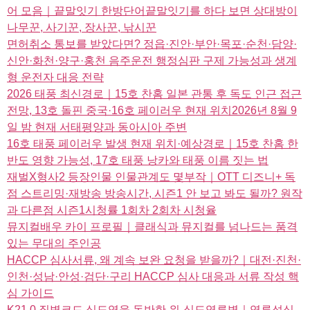
어 모음｜끝말잇기 한방단어끝말잇기를 하다 보면 상대방이
나무꾼, 사기꾼, 장사꾼, 낚시꾼
면허취소 통보를 받았다면? 정읍·진안·부안·목포·순천·담양·
신안·화천·양구·홍천 음주운전 행정심판 구제 가능성과 생계
형 운전자 대응 전략
2026 태풍 최신경로｜15호 찬홈 일본 관통 후 독도 인근 접근
전망, 13호 돌핀 중국·16호 페이러우 현재 위치2026년 8월 9
일 밤 현재 서태평양과 동아시아 주변
16호 태풍 페이러우 발생 현재 위치·예상경로｜15호 찬홈 한
반도 영향 가능성, 17호 태풍 낭카와 태풍 이름 짓는 법
재벌X형사2 등장인물 인물관계도 몇부작｜OTT 디즈니+ 독
점 스트리밍·재방송 방송시간, 시즌1 안 보고 봐도 될까? 원작
과 다른점 시즌1시청률 1회차 2회차 시청율
뮤지컬배우 카이 프로필｜클래식과 뮤지컬를 넘나드는 품격
있는 무대의 주인공
HACCP 심사서류, 왜 계속 보완 요청을 받을까?｜대전·진천·
인천·성남·안성·검단·구리 HACCP 심사 대응과 서류 작성 핵
심 가이드
K21.0 질병코드 식도염을 동반한 위-식도역류병｜역류성식