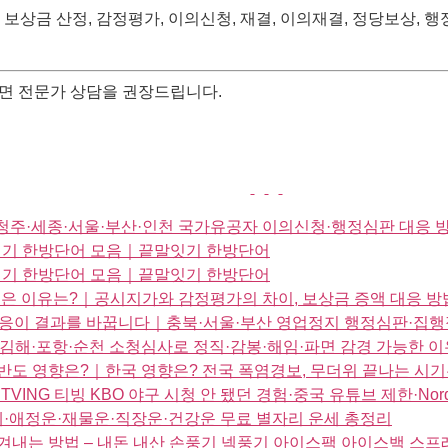
 보상금 산정, 감정평가, 이의신청, 재결, 이의재결, 정당보상, 
면 전문가 상담을 권장드립니다.
주·세종·서울·부산·인천 국가유공자 이의신청·행정심판 대응 
말잇기 한방단어 모음｜끝말잇기 한방단어
말잇기 한방단어 모음｜끝말잇기 한방단어
은 이유는?｜공시지가와 감정평가의 차이, 보상금 증액 대응 방
대응이 결과를 바꿉니다｜충북·서울·부산 영업정지 행정심판·집행
김해·포항·순천 소청심사로 정직·감봉·해임·파면 감경 가능한 이
반도 영향은?｜한국 영향은? 전국 폭염경보, 무더위 끝나는 시기
ING 티빙 KBO 야구 시청 안 됐던 경험·중국 유튜브 제한·Nor
운세·애정운·재물운·직장운·건강운 무료 별자리 운세 총정리
 이겨내는 방법 – 내돈 내산 손풍기 넥풍기 아이스팩 아이스백 