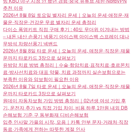
빙 KBO 야구 시청 안 됐던 경험·중국 유튜브 제한·NordVPN
추천 이유
2026년 8월 8일 토요일 별자리 운세｜오늘의 운세·애정운·재
물운·직장운·건강운 무료 별자리 운세 총정리
다이소 폭염키트 직접 구매 후기 : 40도 무더위 이겨내는 방법
– 내돈 내산 손풍기 넥풍기 아이스팩 아이스백 스프레이 대나
무방석 차량선풍기 넥밴드
2026년 8월 8일 타로 운세｜오늘의 운세, 애정운·직장운·재물
운까지 타로카드 3장으로 살펴보기
유방암 치료 방법 총정리｜수술·항암치료·표적치료·호르몬치
료·방사선치료와 대표 약물, 치료 과정까지 실손보험으로는
부족한 이유와 암보험이 필요한 이유
2026년 8월 7일 타로 운세｜오늘의 운세, 애정운·직장운·재물
운까지 타로카드 3장으로 살펴보기
원데이 자동차보험 가입 방법 총정리｜02년생 여성 가입 후
기, 운전자 추가 vs 직접 가입 차이, 비용 하루 1만원 내외 DB
손해보험 기준 구 동부화재 디비손해보험
입추 인사말 가을의 시작, 모음｜카톡 안부 문자·거래처·직장
동료·가족에게 전하는 따뜻한 계절 인사