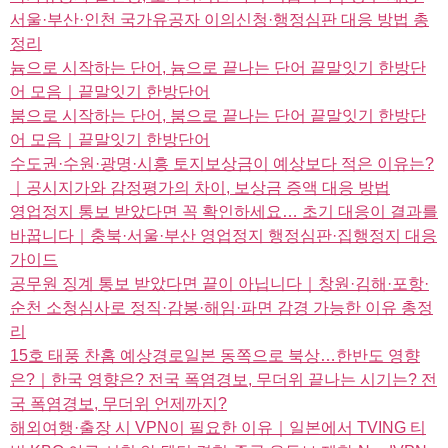
서울·부산·인천 국가유공자 이의신청·행정심판 대응 방법 총
정리
늄으로 시작하는 단어, 늄으로 끝나는 단어 끝말잇기 한방단
어 모음｜끝말잇기 한방단어
붐으로 시작하는 단어, 붐으로 끝나는 단어 끝말잇기 한방단
어 모음｜끝말잇기 한방단어
수도권·수원·광명·시흥 토지보상금이 예상보다 적은 이유는?
｜공시지가와 감정평가의 차이, 보상금 증액 대응 방법
영업정지 통보 받았다면 꼭 확인하세요… 초기 대응이 결과를
바꿉니다｜충북·서울·부산 영업정지 행정심판·집행정지 대응
가이드
공무원 징계 통보 받았다면 끝이 아닙니다｜창원·김해·포항·
순천 소청심사로 정직·감봉·해임·파면 감경 가능한 이유 총정
리
15호 태풍 찬홈 예상경로일본 동쪽으로 북상…한반도 영향
은?｜한국 영향은? 전국 폭염경보, 무더위 끝나는 시기는? 전
국 폭염경보, 무더위 언제까지?
해외여행·출장 시 VPN이 필요한 이유｜일본에서 TVING 티