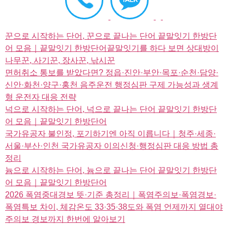
꾼으로 시작하는 단어, 꾼으로 끝나는 단어 끝말잇기 한방단
어 모음｜끝말잇기 한방단어끝말잇기를 하다 보면 상대방이
나무꾼, 사기꾼, 장사꾼, 낚시꾼
면허취소 통보를 받았다면? 정읍·진안·부안·목포·순천·담양·
신안·화천·양구·홍천 음주운전 행정심판 구제 가능성과 생계
형 운전자 대응 전략
넉으로 시작하는 단어, 넉으로 끝나는 단어 끝말잇기 한방단
어 모음｜끝말잇기 한방단어
국가유공자 불인정, 포기하기엔 아직 이릅니다｜청주·세종·
서울·부산·인천 국가유공자 이의신청·행정심판 대응 방법 총
정리
늄으로 시작하는 단어, 늄으로 끝나는 단어 끝말잇기 한방단
어 모음｜끝말잇기 한방단어
2026 폭염중대경보 뜻·기준 총정리｜폭염주의보·폭염경보·
폭염특보 차이, 체감온도 33·35·38도와 폭염 언제까지 열대야
주의보 경보까지 한번에 알아보기