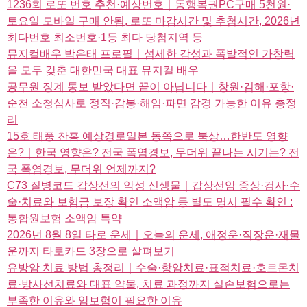
1236회 로또 번호 추천·예상번호｜동행복권PC구매 5천원·
토요일 모바일 구매 안됨, 로또 마감시간 및 추첨시간, 2026년
최다번호 최소번호·1등 최다 당첨지역 등
뮤지컬배우 박은태 프로필｜섬세한 감성과 폭발적인 가창력
을 모두 갖춘 대한민국 대표 뮤지컬 배우
공무원 징계 통보 받았다면 끝이 아닙니다｜창원·김해·포항·
순천 소청심사로 정직·감봉·해임·파면 감경 가능한 이유 총정
리
15호 태풍 찬홈 예상경로일본 동쪽으로 북상…한반도 영향
은?｜한국 영향은? 전국 폭염경보, 무더위 끝나는 시기는? 전
국 폭염경보, 무더위 언제까지?
C73 질병코드 갑상선의 악성 신생물｜갑상선암 증상·검사·수
술·치료와 보험금 보장 확인 소액암 등 별도 명시 필수 확인 :
통합원보험 소액암 특약
2026년 8월 8일 타로 운세｜오늘의 운세, 애정운·직장운·재물
운까지 타로카드 3장으로 살펴보기
유방암 치료 방법 총정리｜수술·항암치료·표적치료·호르몬치
료·방사선치료와 대표 약물, 치료 과정까지 실손보험으로는
부족한 이유와 암보험이 필요한 이유