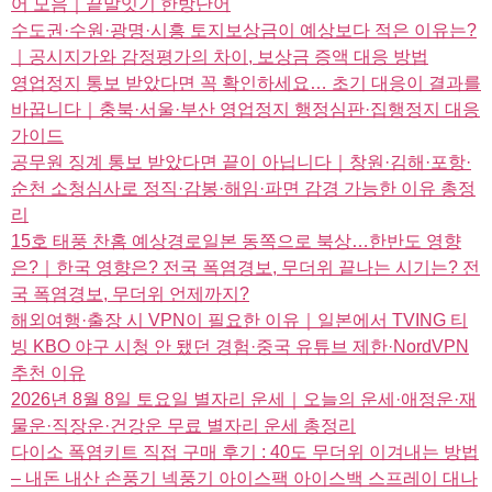
어 모음｜끝말잇기 한방단어
수도권·수원·광명·시흥 토지보상금이 예상보다 적은 이유는?
｜공시지가와 감정평가의 차이, 보상금 증액 대응 방법
영업정지 통보 받았다면 꼭 확인하세요… 초기 대응이 결과를
바꿉니다｜충북·서울·부산 영업정지 행정심판·집행정지 대응
가이드
공무원 징계 통보 받았다면 끝이 아닙니다｜창원·김해·포항·
순천 소청심사로 정직·감봉·해임·파면 감경 가능한 이유 총정
리
15호 태풍 찬홈 예상경로일본 동쪽으로 북상…한반도 영향
은?｜한국 영향은? 전국 폭염경보, 무더위 끝나는 시기는? 전
국 폭염경보, 무더위 언제까지?
해외여행·출장 시 VPN이 필요한 이유｜일본에서 TVING 티
빙 KBO 야구 시청 안 됐던 경험·중국 유튜브 제한·NordVPN
추천 이유
2026년 8월 8일 토요일 별자리 운세｜오늘의 운세·애정운·재
물운·직장운·건강운 무료 별자리 운세 총정리
다이소 폭염키트 직접 구매 후기 : 40도 무더위 이겨내는 방법
– 내돈 내산 손풍기 넥풍기 아이스팩 아이스백 스프레이 대나