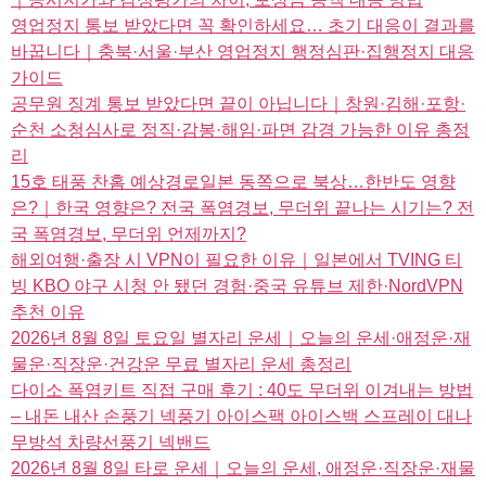
영업정지 통보 받았다면 꼭 확인하세요… 초기 대응이 결과를
바꿉니다｜충북·서울·부산 영업정지 행정심판·집행정지 대응
가이드
공무원 징계 통보 받았다면 끝이 아닙니다｜창원·김해·포항·
순천 소청심사로 정직·감봉·해임·파면 감경 가능한 이유 총정
리
15호 태풍 찬홈 예상경로일본 동쪽으로 북상…한반도 영향
은?｜한국 영향은? 전국 폭염경보, 무더위 끝나는 시기는? 전
국 폭염경보, 무더위 언제까지?
해외여행·출장 시 VPN이 필요한 이유｜일본에서 TVING 티
빙 KBO 야구 시청 안 됐던 경험·중국 유튜브 제한·NordVPN
추천 이유
2026년 8월 8일 토요일 별자리 운세｜오늘의 운세·애정운·재
물운·직장운·건강운 무료 별자리 운세 총정리
다이소 폭염키트 직접 구매 후기 : 40도 무더위 이겨내는 방법
– 내돈 내산 손풍기 넥풍기 아이스팩 아이스백 스프레이 대나
무방석 차량선풍기 넥밴드
2026년 8월 8일 타로 운세｜오늘의 운세, 애정운·직장운·재물