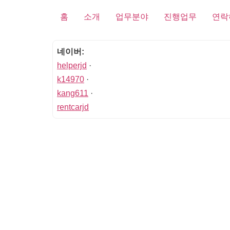
홈
소개
업무분야
진행업무
연락
네이버:
helperjd
·
k14970
·
kang611
·
rentcarjd