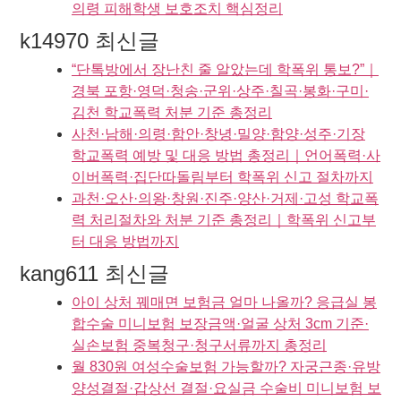
의령 피해학생 보호조치 핵심정리
k14970 최신글
“단톡방에서 장난친 줄 알았는데 학폭위 통보?”｜
경북 포항·영덕·청송·군위·상주·칠곡·봉화·구미·
김천 학교폭력 처분 기준 총정리
사천·남해·의령·함안·창녕·밀양·함양·성주·기장
학교폭력 예방 및 대응 방법 총정리｜언어폭력·사
이버폭력·집단따돌림부터 학폭위 신고 절차까지
과천·오산·의왕·창원·진주·양산·거제·고성 학교폭
력 처리절차와 처분 기준 총정리｜학폭위 신고부
터 대응 방법까지
kang611 최신글
아이 상처 꿰매면 보험금 얼마 나올까? 응급실 봉
합수술 미니보험 보장금액·얼굴 상처 3cm 기준·
실손보험 중복청구·청구서류까지 총정리
월 830원 여성수술보험 가능할까? 자궁근종·유방
양성결절·갑상선 결절·요실금 수술비 미니보험 보