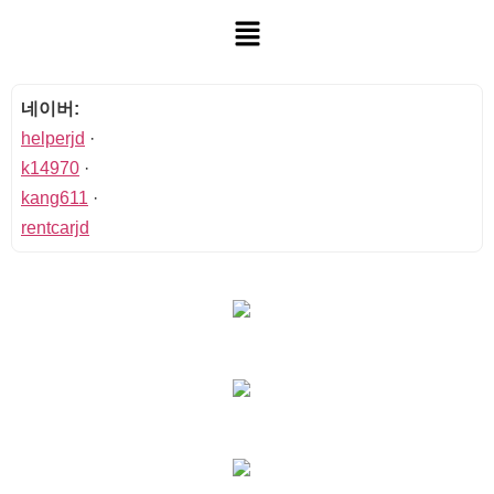
네이버:
helperjd
·
k14970
·
kang611
·
rentcarjd