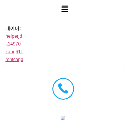
네이버:
helperjd
·
k14970
·
kang611
·
rentcarjd