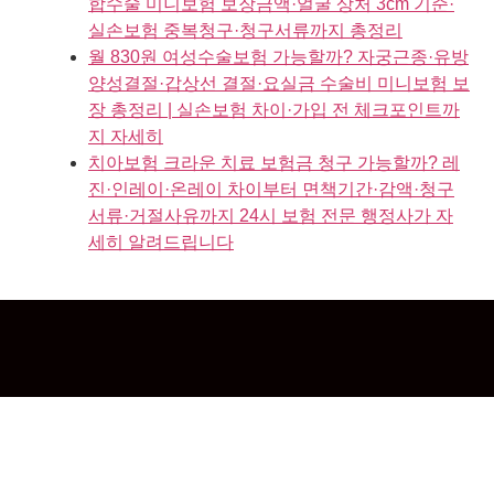
합수술 미니보험 보장금액·얼굴 상처 3cm 기준·
실손보험 중복청구·청구서류까지 총정리
월 830원 여성수술보험 가능할까? 자궁근종·유방
양성결절·갑상선 결절·요실금 수술비 미니보험 보
장 총정리 | 실손보험 차이·가입 전 체크포인트까
지 자세히
치아보험 크라운 치료 보험금 청구 가능할까? 레
진·인레이·온레이 차이부터 면책기간·감액·청구
서류·거절사유까지 24시 보험 전문 행정사가 자
세히 알려드립니다