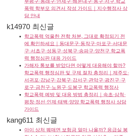
부평구·동래구·연제구·해운대구·동구·서구 학교
폭력 학부모 의견서 작성 가이드｜지수행정사 상
담 안내
k14970 최신글
학교폭력 억울한 전학 처분, 그대로 확정되기 전
에 확인하세요｜동대문구·동작구·마포구·서대문
구·서초구·성동구·성북구·송파구·양천구 학교폭
력 행정심판 대응 가이드
가해자 통보를 받았다면 어떻게 대응해야 할까?
학교폭력 행정심판 및 구제 절차 총정리｜제주도·
서귀포·강남구·강북구·강서구·관악구·광진구·구
로구·금천구·노원구·도봉구 학교폭력 행정사
학교폭력 예방 및 대응 방법 총정리｜속초·삼척·
평창·정선·인제·태백·양양 학교폭력 행정사 상담
가이드
kang611 최신글
아이 상처 꿰매면 보험금 얼마 나올까? 응급실 봉