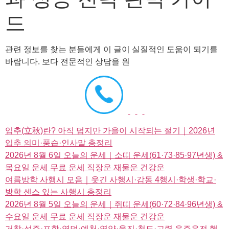
드
관련 정보를 찾는 분들에게 이 글이 실질적인 도움이 되기를
바랍니다. 보다 전문적인 상담을 원
입추(立秋)란? 아직 덥지만 가을이 시작되는 절기｜2026년
입추 의미·풍습·인사말 총정리
2026년 8월 6일 오늘의 운세｜소띠 운세(61·73·85·97년생) &
목요일 운세 무료 운세 직장운 재물운 건강운
여름방학 사행시 모음｜웃긴 사행시·감동 4행시·학생·학교·
방학 센스 있는 사행시 총정리
2026년 8월 5일 오늘의 운세｜쥐띠 운세(60·72·84·96년생) &
수요일 운세 무료 운세 직장운 재물운 건강운
거창·성주·포항·영덕·예천·영양·울진·청도·고령 음주운전 행