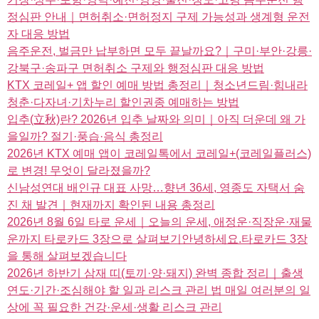
정심판 안내｜면허취소·면허정지 구제 가능성과 생계형 운전
자 대응 방법
음주운전, 벌금만 납부하면 모두 끝날까요?｜구미·부안·강릉·
강북구·송파구 면허취소 구제와 행정심판 대응 방법
KTX 코레일+ 앱 할인 예매 방법 총정리｜청소년드림·힘내라
청춘·다자녀·기차누리 할인권종 예매하는 방법
입추(立秋)란? 2026년 입추 날짜와 의미｜아직 더운데 왜 가
을일까? 절기·풍습·음식 총정리
2026년 KTX 예매 앱이 코레일톡에서 코레일+(코레일플러스)
로 변경! 무엇이 달라졌을까?
신남성연대 배인규 대표 사망…향년 36세, 영종도 자택서 숨
진 채 발견｜현재까지 확인된 내용 총정리
2026년 8월 6일 타로 운세｜오늘의 운세, 애정운·직장운·재물
운까지 타로카드 3장으로 살펴보기안녕하세요.타로카드 3장
을 통해 살펴보겠습니다
2026년 하반기 삼재 띠(토끼·양·돼지) 완벽 종합 정리｜출생
연도·기간·조심해야 할 일과 리스크 관리 법 매일 여러분의 일
상에 꼭 필요한 건강·운세·생활 리스크 관리