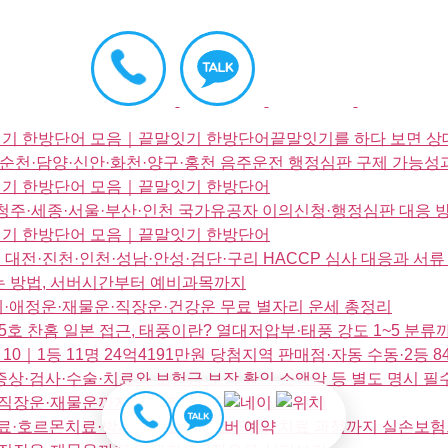
잇기 한방단어 모음｜끝말잇기 한방단어끝말잇기를 하다 보면 상대
·순천·담양·신안·화천·양구·홍천 음주운전 행정심판 구제 가능성
말잇기 한방단어 모음｜끝말잇기 한방단어
주·세종·서울·부산·인천 국가유공자 이의신청·행정심판 대응 
말잇기 한방단어 모음｜끝말잇기 한방단어
｜대전·진천·인천·성남·안성·검단·구리 HACCP 심사 대응과 서류
 방법, 서버시간부터 예비과목까지
운세·애정운·재물운·직장운·건강운 무료 별자리 운세 총정리
5호 찬홈 일본 접근, 태풍이란? 열대저압부·태풍 강도 1~5 분류
 보너스 10｜1등 11명 24억4191만원 당첨지역 판매점·자동 수동·2
상·검사·수술·치료와 보험금 보장 확인 소액암 등 별도 명시 필수
정운·직장운·재물운까지 타로카드 3장으로 살펴보기
료·호르몬치료·방사선치료와 대표 약물, 치료 과정까지 실손보험