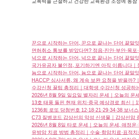
교폭력을 근절하고 건강한 교육환경 조성에 동참
꾼으로 시작하는 단어, 꾼으로 끝나는 단어 끝말
면허취소 통보를 받았다면? 정읍·진안·부안·목포
넉으로 시작하는 단어, 넉으로 끝나는 단어 끝
국가유공자 불인정, 포기하기엔 아직 이릅니다｜청
늄으로 시작하는 단어, 늄으로 끝나는 단어 끝
HACCP 심사서류, 왜 계속 보완 요청을 받을까?
수강신청 꿀팁 총정리｜대학생 수강신청 성공하는
2026년 8월 9일 일요일 별자리 운세｜오늘의 
13호 태풍 돌핀 현재 위치·중국 예상경로 최신｜1
1236회 로또 당첨번호 12·18·21·29·34·38
C73 질병코드 갑상선의 악성 신생물｜갑상선암 증
2026년 8월 8일 타로 운세｜오늘의 운세, 애
유방암 치료 방법 총정리｜수술·항암치료·표적치