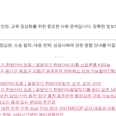
 안전, 교육 정상화를 위한 중요한 사회 문제입니다. 정확한 정
심판, 소송 절차, 대응 전략, 성공사례에 관한 종합 안내를 마칩
말잇기 한방단어 모음｜끝말잇기 한방단어 리튬 스트론튬 티타늄
구·용산구·종로구·강화군 음주운전 면허취소 감경 가능할까? 행
한방단어 모음｜끝말잇기 한방단어토끼, 도끼, 조끼, 미끼
잇기 한방단어 모음｜끝말잇기 한방단어끝말잇기를 하다 보면 상대
·순천·담양·신안·화천·양구·홍천 음주운전 행정심판 구제 가능성
드는 품격 있는 무대의 주인공
｜대전·진천·인천·성남·안성·검단·구리 HACCP 심사 대응과 서류
 방법, 서버시간부터 예비과목까지