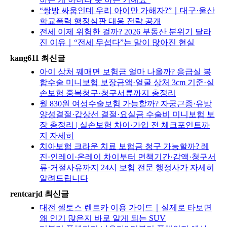
“쌍방 싸움인데 우리 아이만 가해자?”｜대구·울산
학교폭력 행정심판 대응 전략 공개
전세 이제 위험한 걸까? 2026 부동산 분위기 달라
진 이유｜“전세 무섭다”는 말이 많아진 현실
kang611 최신글
아이 상처 꿰매면 보험금 얼마 나올까? 응급실 봉
합수술 미니보험 보장금액·얼굴 상처 3cm 기준·실
손보험 중복청구·청구서류까지 총정리
월 830원 여성수술보험 가능할까? 자궁근종·유방
양성결절·갑상선 결절·요실금 수술비 미니보험 보
장 총정리 | 실손보험 차이·가입 전 체크포인트까
지 자세히
치아보험 크라운 치료 보험금 청구 가능할까? 레
진·인레이·온레이 차이부터 면책기간·감액·청구서
류·거절사유까지 24시 보험 전문 행정사가 자세히
알려드립니다
rentcarjd 최신글
대전 셀토스 렌트카 이용 가이드｜실제로 타보면
왜 인기 많은지 바로 알게 되는 SUV