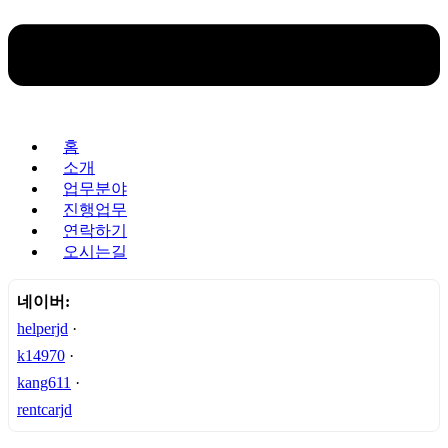
홈
소개
업무분야
진행업무
연락하기
오시는길
네이버:
helperjd
·
k14970
·
kang611
·
rentcarjd