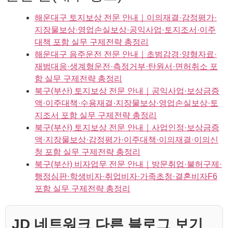
해운대구 토지보상 전문 안내｜이의재결·감정평가·
지장물보상·영업손실보상·공익사업·토지조서·이주
대책 포함 실무 구제전략 총정리
해운대구 음주운전 전문 안내｜초범감경·양형자료·
재범대응·생계형운전·측정거부·탄원서·면허취소 포
함 실무 구제전략 총정리
북구(부산) 토지보상 전문 안내｜공익사업·보상금증
액·이주대책·수용재결·지장물보상·영업손실보상·토
지조서 포함 실무 구제전략 총정리
북구(부산) 토지보상 전문 안내｜사업인정·보상금증
액·지장물보상·감정평가·이주대책·이의재결·이의신
청 포함 실무 구제전략 총정리
북구(부산) 비자업무 전문 안내｜방문취업·불허구제·
행정심판·학생비자·취업비자·가족초청·결혼비자F6
포함 실무 구제전략 총정리
JD 네트워크 다른 블로그 보기