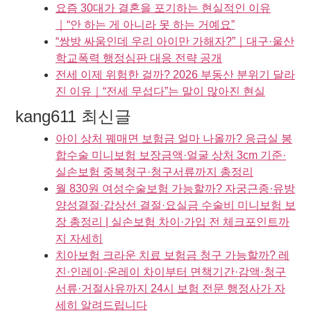
요즘 30대가 결혼을 포기하는 현실적인 이유
｜“안 하는 게 아니라 못 하는 거예요”
“쌍방 싸움인데 우리 아이만 가해자?”｜대구·울산
학교폭력 행정심판 대응 전략 공개
전세 이제 위험한 걸까? 2026 부동산 분위기 달라
진 이유｜“전세 무섭다”는 말이 많아진 현실
kang611 최신글
아이 상처 꿰매면 보험금 얼마 나올까? 응급실 봉
합수술 미니보험 보장금액·얼굴 상처 3cm 기준·
실손보험 중복청구·청구서류까지 총정리
월 830원 여성수술보험 가능할까? 자궁근종·유방
양성결절·갑상선 결절·요실금 수술비 미니보험 보
장 총정리 | 실손보험 차이·가입 전 체크포인트까
지 자세히
치아보험 크라운 치료 보험금 청구 가능할까? 레
진·인레이·온레이 차이부터 면책기간·감액·청구
서류·거절사유까지 24시 보험 전문 행정사가 자
세히 알려드립니다