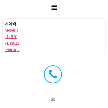
네이버:
helperjd
·
k14970
·
kang611
·
rentcarjd