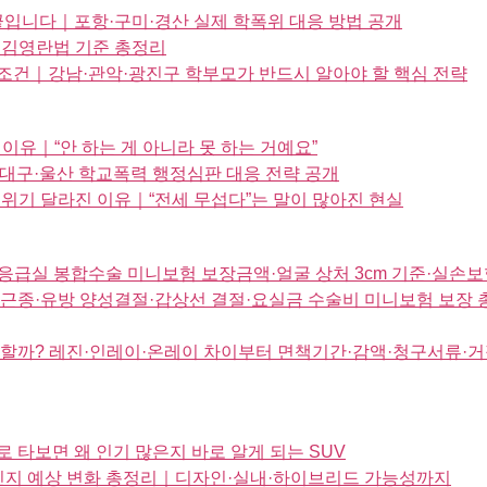
끝입니다｜포항·구미·경산 실제 학폭위 대응 방법 공개
? 김영란법 기준 총정리
조건｜강남·관악·광진구 학부모가 반드시 알아야 할 핵심 전략
이유｜“안 하는 게 아니라 못 하는 거예요”
｜대구·울산 학교폭력 행정심판 대응 전략 공개
 분위기 달라진 이유｜“전세 무섭다”는 말이 많아진 현실
 응급실 봉합수술 미니보험 보장금액·얼굴 상처 3cm 기준·실
궁근종·유방 양성결절·갑상선 결절·요실금 수술비 미니보험 보장 
할까? 레진·인레이·온레이 차이부터 면책기간·감액·청구서류·거
 타보면 왜 인기 많은지 바로 알게 되는 SUV
인지 예상 변화 총정리｜디자인·실내·하이브리드 가능성까지