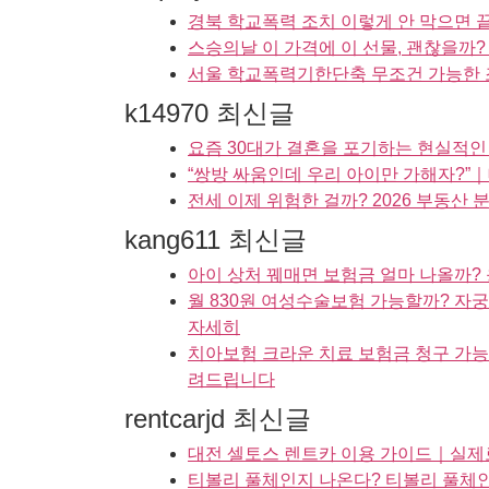
경북 학교폭력 조치 이렇게 안 막으면 
스승의날 이 가격에 이 선물, 괜찮을까
서울 학교폭력기한단축 무조건 가능한 
k14970 최신글
요즘 30대가 결혼을 포기하는 현실적인 
“쌍방 싸움인데 우리 아이만 가해자?”
전세 이제 위험한 걸까? 2026 부동산
kang611 최신글
아이 상처 꿰매면 보험금 얼마 나올까?
월 830원 여성수술보험 가능할까? 자
자세히
치아보험 크라운 치료 보험금 청구 가능
려드립니다
rentcarjd 최신글
대전 셀토스 렌트카 이용 가이드｜실제로
티볼리 풀체인지 나온다? 티볼리 풀체