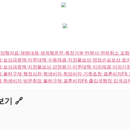
양형자료·재범대응·생계형운전·측정거부·탄원서·면허취소 포함
업·보상금증액·이주대책·수용재결·지장물보상·영업손실보상·토지
정·보상금증액·지장물보상·감정평가·이주대책·이의재결·이의신청
업·불허구제·행정심판·학생비자·취업비자·가족초청·결혼비자F6 
급·학생비자·방문취업·불허구제·결혼비자F6·출입국행정·입국금
기 🔗