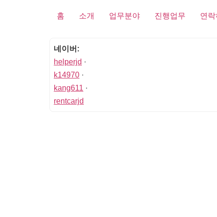
홈
소개
업무분야
진행업무
연락
네이버:
helperjd
·
k14970
·
kang611
·
rentcarjd