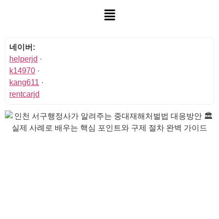
네이버:
helperjd
·
k14970
·
kang611
·
rentcarjd